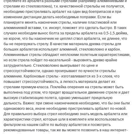
стреляйте из арбалета разными стрелами (например алюминиевыми и
стрелами из стекловолокна), т.к. качественной стрельбы не получится,
необходимо пристреливать арбалет на один вид боеприпасов и при
изменении дистанции делать необходимые поправки. Если вы
планируете менять наконечник стрелы, наличие пластиковой или
алюминиевой вставки, т.н. инсерт, поможет это сделать быстро. В таких
случаях необходим вынос болта за пределы арбалета на 0,5-1,5 дюйма,
не короче, что бы наконечник не цеплял ствол арбалета, не длинее, что
бы не перегружать стрелу. В качестве материала древка стрелы для
больших арбалетов используют алюминий, стекловолокно и карбон.
Алюминиевые стрелы обладают неплохими полетным характеристиками,
но если стрела пойдет по-касательной - выровнять древко крайне
затруднительно. Стекловолокно выигрывает по цене и
стрессоустойчивости, однако проигрывают по кучности стрельбы
алюминию. Карбоновые стрелы - изготавливаются из 3-х слоев, что
повышает стрессоустойчивость, а легкость материала делает их
стрелами премиум-класса. Поклейка оперения на стрелы может быть
выполнена под углом, что придет вращательное движение стреле и дает
высокую стабилизацию полета, однако уменьшает прицельную
дальность. Важно: при смене наконечников необходимо, что бы они были
одинакового веса, иначе необходимо пристреливать арбалет по-новой.
Для правильного выбора стрел необходимо знать модель арбалета или
характеристики стрел, которые шли в комплекте или воспользоваться
фильтром на нашем сайте по выбору арбалетов и посмотреть
рекомендованные товары, так же вы можете позвонить в наш интернет-