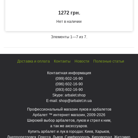
1272 грн.
Нет в наличии
Элементы 1—7 из 7.
Доставка и оплата
Контакты
Новости
Полезные статьи
Контактная информация
(099)
602-16-90
(096)
602-16-90
(093)
602-16-90
Skype: arbalet.shop
E-mail: shop@arbalet.in.ua
Профессиональный магазин луков и арбалетов
Арбалет ™ интернет магазин, 2009-2026
Широкий выбор арбалетов, луков и стрел к ним,
а так же аксессуаров.
Купить арбалет и лук в городах: Киев, Харьков,
Днепропетровск, Одесса, Львов, Симферополь, Кировоград, Житомир,