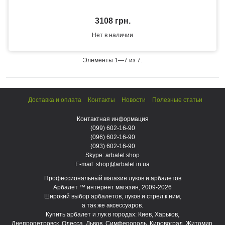
3108 грн.
Нет в наличии
Элементы 1—7 из 7.
Доставка и оплата
Контакты
Новости
Полезные статьи
Контактная информация
(099)
602-16-90
(096)
602-16-90
(093)
602-16-90
Skype: arbalet.shop
E-mail: shop@arbalet.in.ua
Профессиональный магазин луков и арбалетов
Арбалет ™ интернет магазин, 2009-2026
Широкий выбор арбалетов, луков и стрел к ним,
а так же аксессуаров.
Купить арбалет и лук в городах: Киев, Харьков,
Днепропетровск, Одесса, Львов, Симферополь, Кировоград, Житомир,