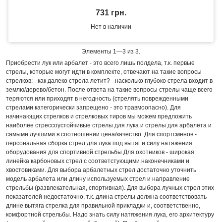
731 грн.
Нет в наличии
Элементы 1—3 из 3.
Приобрести лук или арбалет - это всего лишь полдела, т.к. первые
стрелы, которые могут идти в комплекте, отвечают на такие вопросы
стрелков: - как далеко стрела летит? - насколько глубоко стрела входит в
землю/дерево/бетон. После ответа на такие вопросы стрелы чаще всего
теряются или приходят в негодность (стрелять поврежденными
стрелами категорически запрещено - это травмоопасно). Для
начинающих стрелков и стрелковых тиров мы можем предложить
наиболее стрессоустойчивые стрелы для лука и стрелы для арбалета и
самыми лучшими в соотношении цена/качество. Для спортсменов -
персональная сборка стрел для лука под вытяг и силу натяжения
оборудования для спортивной стрельбы Для охотников - широкая
линейка карбоновых стрел с соответстующими наконечниками и
хвостовиками. Для выбора арбалетных стрел достаточно уточнить
модель арбалета или длину используемых стрел и направление
стрельбы (развлекательная, спортивная). Для выбора лучных стрел этих
показателей недостаточно, т.к. длина стрелы должна соответствовать
длине вытяга стрелка для правильной прикладки и, соответственно,
комфортной стрельбы. Надо знать силу натяжения лука, его архитектуру