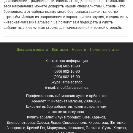
(классический, традиционный, блочный). Подбор спайна, оптимального
веса наконечника можете доверить нашим специалистам. Стрелы - это
боеприпас, и от выбора правильного боеприпаса зависит качество
стрельбы. Исходя из направления и характеристик оружия, специалисты
интернет-магазина arbalet.in.ua помогут вам подобрать и купить
арбалетные или лучные стрелы для качественной и точной стрельбы.
Доставка и оплата
Контакты
Новости
Полезные статьи
Контактная информация
(099)
602-16-90
(096)
602-16-90
(093)
602-16-90
Skype: arbalet.shop
E-mail: shop@arbalet.in.ua
Профессиональный магазин луков и арбалетов
Арбалет ™ интернет магазин, 2009-2026
Широкий выбор арбалетов, луков и стрел к ним,
а так же аксессуаров.
Купить арбалет и лук в городах: Киев, Харьков,
Днепропетровск, Одесса, Львов, Симферополь, Кировоград, Житомир,
Запорожье, Кривой Рог, Мариуполь, Николаев, Полтава, Сумы, Херсон,