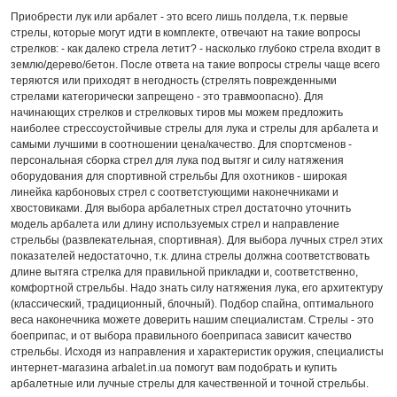
Приобрести лук или арбалет - это всего лишь полдела, т.к. первые
стрелы, которые могут идти в комплекте, отвечают на такие вопросы
стрелков: - как далеко стрела летит? - насколько глубоко стрела входит в
землю/дерево/бетон. После ответа на такие вопросы стрелы чаще всего
теряются или приходят в негодность (стрелять поврежденными
стрелами категорически запрещено - это травмоопасно). Для
начинающих стрелков и стрелковых тиров мы можем предложить
наиболее стрессоустойчивые стрелы для лука и стрелы для арбалета и
самыми лучшими в соотношении цена/качество. Для спортсменов -
персональная сборка стрел для лука под вытяг и силу натяжения
оборудования для спортивной стрельбы Для охотников - широкая
линейка карбоновых стрел с соответстующими наконечниками и
хвостовиками. Для выбора арбалетных стрел достаточно уточнить
модель арбалета или длину используемых стрел и направление
стрельбы (развлекательная, спортивная). Для выбора лучных стрел этих
показателей недостаточно, т.к. длина стрелы должна соответствовать
длине вытяга стрелка для правильной прикладки и, соответственно,
комфортной стрельбы. Надо знать силу натяжения лука, его архитектуру
(классический, традиционный, блочный). Подбор спайна, оптимального
веса наконечника можете доверить нашим специалистам. Стрелы - это
боеприпас, и от выбора правильного боеприпаса зависит качество
стрельбы. Исходя из направления и характеристик оружия, специалисты
интернет-магазина arbalet.in.ua помогут вам подобрать и купить
арбалетные или лучные стрелы для качественной и точной стрельбы.