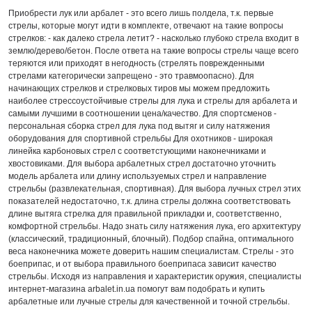
Приобрести лук или арбалет - это всего лишь полдела, т.к. первые
стрелы, которые могут идти в комплекте, отвечают на такие вопросы
стрелков: - как далеко стрела летит? - насколько глубоко стрела входит в
землю/дерево/бетон. После ответа на такие вопросы стрелы чаще всего
теряются или приходят в негодность (стрелять поврежденными
стрелами категорически запрещено - это травмоопасно). Для
начинающих стрелков и стрелковых тиров мы можем предложить
наиболее стрессоустойчивые стрелы для лука и стрелы для арбалета и
самыми лучшими в соотношении цена/качество. Для спортсменов -
персональная сборка стрел для лука под вытяг и силу натяжения
оборудования для спортивной стрельбы Для охотников - широкая
линейка карбоновых стрел с соответстующими наконечниками и
хвостовиками. Для выбора арбалетных стрел достаточно уточнить
модель арбалета или длину используемых стрел и направление
стрельбы (развлекательная, спортивная). Для выбора лучных стрел этих
показателей недостаточно, т.к. длина стрелы должна соответствовать
длине вытяга стрелка для правильной прикладки и, соответственно,
комфортной стрельбы. Надо знать силу натяжения лука, его архитектуру
(классический, традиционный, блочный). Подбор спайна, оптимального
веса наконечника можете доверить нашим специалистам. Стрелы - это
боеприпас, и от выбора правильного боеприпаса зависит качество
стрельбы. Исходя из направления и характеристик оружия, специалисты
интернет-магазина arbalet.in.ua помогут вам подобрать и купить
арбалетные или лучные стрелы для качественной и точной стрельбы.