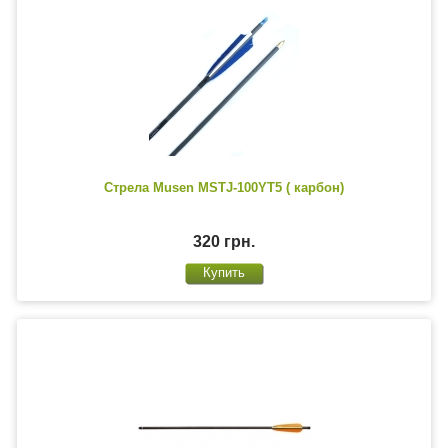
Стрела Musen MSTJ-100YT5 ( карбон)
320 грн.