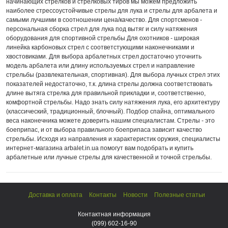
начинающих стрелков и стрелковых тиров мы можем предложить
наиболее стрессоустойчивые стрелы для лука и стрелы для арбалета и
самыми лучшими в соотношении цена/качество. Для спортсменов -
персональная сборка стрел для лука под вытяг и силу натяжения
оборудования для спортивной стрельбы Для охотников - широкая
линейка карбоновых стрел с соответстующими наконечниками и
хвостовиками. Для выбора арбалетных стрел достаточно уточнить
модель арбалета или длину используемых стрел и направление
стрельбы (развлекательная, спортивная). Для выбора лучных стрел этих
показателей недостаточно, т.к. длина стрелы должна соответствовать
длине вытяга стрелка для правильной прикладки и, соответственно,
комфортной стрельбы. Надо знать силу натяжения лука, его архитектуру
(классический, традиционный, блочный). Подбор спайна, оптимального
веса наконечника можете доверить нашим специалистам. Стрелы - это
боеприпас, и от выбора правильного боеприпаса зависит качество
стрельбы. Исходя из направления и характеристик оружия, специалисты
интернет-магазина arbalet.in.ua помогут вам подобрать и купить
арбалетные или лучные стрелы для качественной и точной стрельбы.
Доставка и оплата
Контакты
Новости
Полезные статьи
Контактная информация
(099)
602-16-90