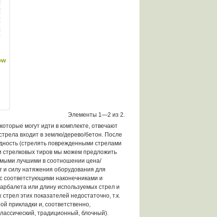
ow
Элементы 1—2 из 2.
 которые могут идти в комплекте, отвечают
о стрела входит в землю/дерево/бетон. После
годность (стрелять поврежденными стрелами
 и стрелковых тиров мы можем предложить
амыми лучшими в соотношении цена/
яг и силу натяжения оборудования для
 с соответстующими наконечниками и
 арбалета или длину используемых стрел и
стрел этих показателей недостаточно, т.к.
ой прикладки и, соответственно,
классический, традиционный, блочный).