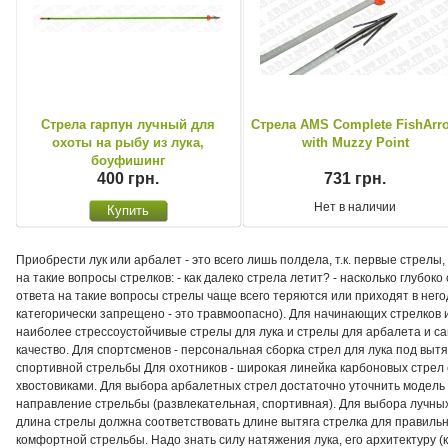
Стрела гарпун лучный для
Стрела AMS Complete FishArr
охоты на рыбу из лука,
with Muzzy Point
боуфишинг
400 грн.
731 грн.
Нет в наличии
Приобрести лук или арбалет - это всего лишь полдела, т.к. первые стрелы,
на такие вопросы стрелков: - как далеко стрела летит? - насколько глубок
ответа на такие вопросы стрелы чаще всего теряются или приходят в не
категорически запрещено - это травмоопасно). Для начинающих стрелков
наиболее стрессоустойчивые стрелы для лука и стрелы для арбалета и с
качество. Для спортсменов - персональная сборка стрел для лука под выт
спортивной стрельбы Для охотников - широкая линейка карбоновых стрел
хвостовиками. Для выбора арбалетных стрел достаточно уточнить модель
направление стрельбы (развлекательная, спортивная). Для выбора лучных 
длина стрелы должна соответствовать длине вытяга стрелка для правильн
комфортной стрельбы. Надо знать силу натяжения лука, его архитектуру (