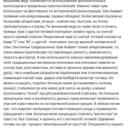
внешнему виду. Исключается использование дополнительных
аксессуаров и прицельных приспособлений. Именно такие луки
используют на фестивалях по исторической реконструкции. Они бывают
прямыми или рекурсивными, первые обладают более мягким спуском но
большими габаритами, вторые - компактнее, быстрее, но более
требовательны к стрелку. По внешнему виду их также легко отличить,
прямые луки с одетой тетивой повторяют сегмент круга, со снятой -
просто прямой отрезок. Рекурсивные луки со снятой тетивой похожи на
букву "С" или "М", с одетой - повторяют контур верхней человеческой
губы. Охотничьи традиционные луки бывают только рекурсивными, т.к.
очень важна практическая составляющая (легкость, компактность,
скорость выстрела). В них используются хорошо зарекомендовавшие
себя традиционные материалы (ясеневые или кленовые ламели за
основу лука, рога животных, вставки из красного дерева или мореного
дуба), так и новейшие разработки (карбоновая или стекловолоконная
ламинация плечей лука, дакрон или fastflight в качестве тетивы). Их
можно оснащать, подобно блочным лукам (устанавливать полочку,
прицел, стабилизатор или набор для охоты на рыбу), а можно
использовать "голый" лук для развлекательной стрельбы. Но большое
прицельное окно и разборность данных луков исключает возможность
участия в фестивалях по исторической реконструкции. В любом случае
лук - это изделие требующее соответствующего ухода и правильного
обращения с ним. Категорически запрещено стрелять "вхолостую" из
лука (т.е. без стрелы), и хранить его с натянутой тетивой. Одевание
тетивы на лук - процесс своеобразный но простой. Специалисты нашего