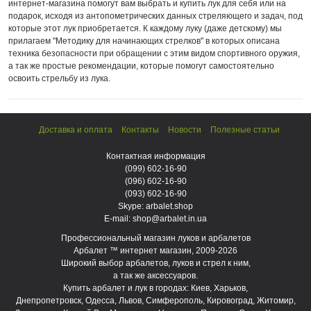
интернет-магазина помогут вам выбрать и купить лук для себя или на
подарок, исходя из антопометрических данных стреляющего и задач, под
которые этот лук приобретается. К каждому луку (даже детскому) мы
прилагаем "Методику для начинающих стрелков" в которых описана
техника безопасности при обращении с этим видом спортивного оружия,
а так же простые рекомендации, которые помогут самостоятельно
освоить стрельбу из лука.
Доставка и оплата
Контакты
Новости
Полезные статьи
Контактная информация
(099)
602-16-90
(096)
602-16-90
(093)
602-16-90
Skype: arbalet.shop
E-mail: shop@arbalet.in.ua
Профессиональный магазин луков и арбалетов
Арбалет ™ интернет магазин, 2009-2026
Широкий выбор арбалетов, луков и стрел к ним,
а так же аксессуаров.
Купить арбалет и лук в городах: Киев, Харьков,
Днепропетровск, Одесса, Львов, Симферополь, Кировоград, Житомир,