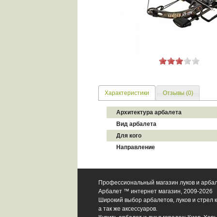
Характеристики
Отзывы (0)
Архитектура арбалета
Вид арбалета
Для кого
Направление
Профессиональный магазин луков и арба
Арбалет ™ интернет магазин, 2009-2026
Широкий выбор арбалетов, луков и стрел к
а так же аксессуаров.