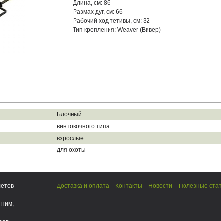
Длина, см: 86
Размах дуг, см: 66
Рабочий ход тетивы, см: 32
Тип крепления: Weaver (Вивер)
Блочный
винтовочного типа
взрослые
для охоты
летов
Доставка и оплата
Контакты
Новости
Полезные ста
 ним,