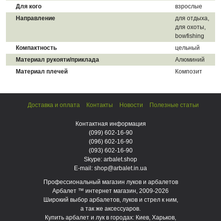
Для кого
взрослые
Направление
для отдыха,
для охоты,
bowfishing
Компактность
цельный
Материал рукояти/приклада
Алюминий
Материал плечей
Композит
Доставка и оплата
Контакты
Новости
Полезные статьи
Контактная информация
(099)
602-16-90
(096)
602-16-90
(093)
602-16-90
Skype: arbalet.shop
E-mail: shop@arbalet.in.ua
Профессиональный магазин луков и арбалетов
Арбалет ™ интернет магазин, 2009-2026
Широкий выбор арбалетов, луков и стрел к ним,
а так же аксессуаров.
Купить арбалет и лук в городах: Киев, Харьков,