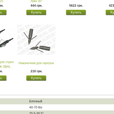
25
лука 30"
рн.
444 грн.
5622 грн.
423
для стрел
Наконечник для гарпуна
MK-3BAL
н.
210 грн.
Блочный
40-70 lbs
25.5-30.5"