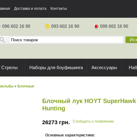
авная
Доставка и оплата
Контакты
096 602 16 90
093 602 16 90
099 602 16 90
Иск
Стрелы
Наборы для боуфишинга
Аксессуары
На
трельбы
»
Блочные
Блочный лук HOYT SuperHawk
Hunting
26273
грн.
Сообщить о появлении
Основные характеристики: