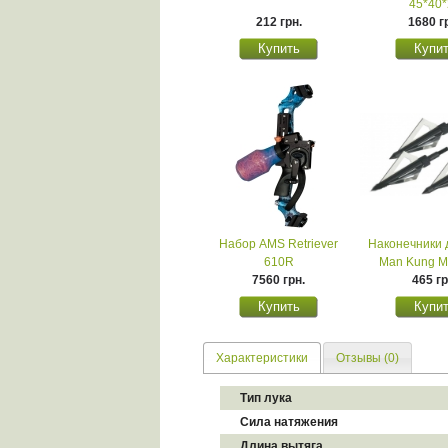
45*40*
212 грн.
1680 г
Набор AMS Retriever
Наконечники 
610R
Man Kung 
7560 грн.
465 гр
Характеристики
Отзывы (0)
Тип лука
Сила натяжения
Длина вытяга