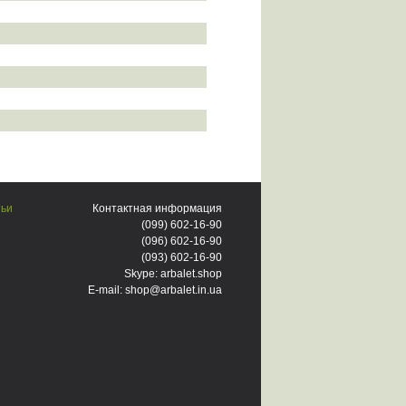
тьи
Контактная информация
(099)
602-16-90
(096)
602-16-90
(093)
602-16-90
Skype: arbalet.shop
E-mail: shop@arbalet.in.ua