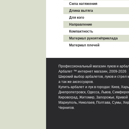
Сила натяжения
Длина вытяга
Для кого
Направление
Компактность
Материал рукояти/приклада
Материал плечей
Профессиональный магазин луков и арба
Арбалет ™ интернет магазин, 2009-2026
Широкий выбор арбалетов, луков и стрел к
а так же аксессуаров.
Купить арбалет и лук в городах: Киев, Харь
Днепропетровск, Одесса, Львов, Симферо
Кировоград, Житомир, Запорожье, Кривой 
Мариуполь, Николаев, Полтава, Сумы, Хер
Чернигов.