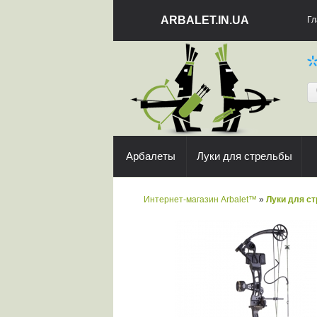
ARBALET.IN.UA
Гл
Арбалеты
Луки для стрельбы
Интернет-магазин Arbalet™
»
Луки для с