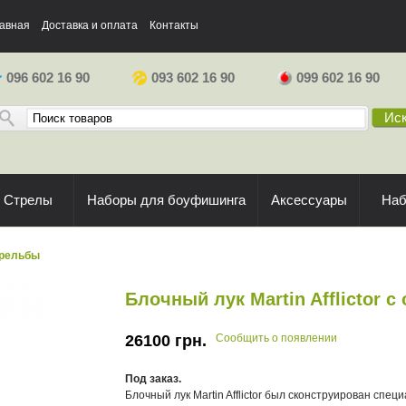
авная
Доставка и оплата
Контакты
096 602 16 90
093 602 16 90
099 602 16 90
Иск
Стрелы
Наборы для боуфишинга
Аксессуары
На
трельбы
Блочный лук Martin Afflictor с
26100
грн.
Сообщить о появлении
Под заказ.
Блочный лук Martin Afflictor был сконструирован спе