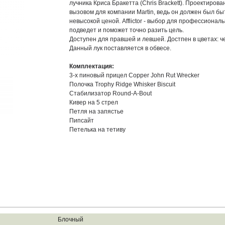
лучника Криса Бракетта (Chris Brackett). Проектиров
вызовом для компании Martin, ведь он должен был бы
невысокой ценой. Afflictor - выбор для профессиональ
подведет и поможет точно разить цель.
Доступен для правшей и левшей. Достпен в цветах: ч
Данный лук поставляется в обвесе.
Комплектация:
3-х пиновый прицел Copper John Rut Wrecker
Полочка Trophy Ridge Whisker Biscuit
Стабилизатор Round-A-Bout
Кивер на 5 стрел
Петля на запястье
Пипсайт
Петелька на тетиву
Блочный