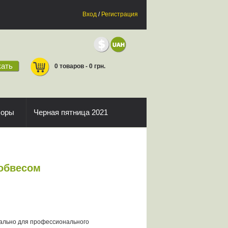
Вход
/
Регистрация
ать
0 товаров - 0 грн.
боры
Черная пятница 2021
 обвесом
циально для профессионального