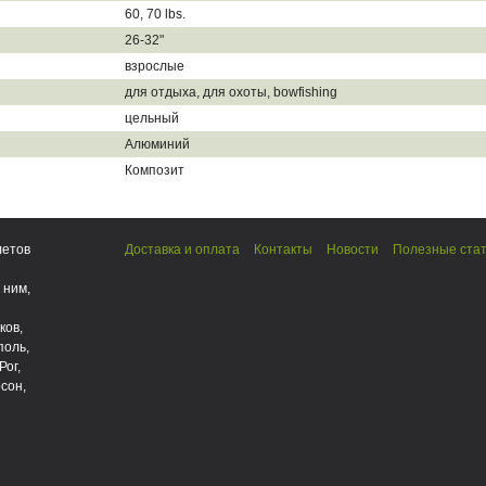
60, 70 lbs.
26-32"
взрослые
для отдыха, для охоты, bowfishing
цельный
Алюминий
Композит
летов
Доставка и оплата
Контакты
Новости
Полезные ста
 ним,
ков,
поль,
Рог,
сон,