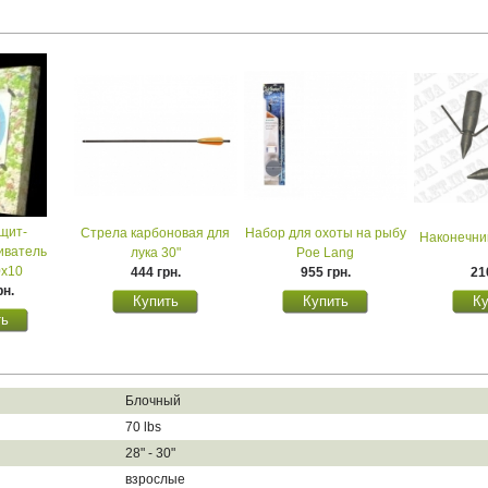
щит-
Стрела карбоновая для
Набор для охоты на рыбу
Наконечни
иватель
лука 30"
Poe Lang
0х10
444 грн.
955 грн.
21
рн.
Блочный
70 lbs
28" - 30"
взрослые