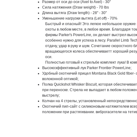
Размер от оси до оси (Axel to Axel) - 30"
Сила натяжения (Draw weight) - 70 lbs
Длина вытяга (Draw length) - 28" - 30"
Уменьшение нагрузки вытяга (Let off) - 70%
Быстрый и опасный! Это легкое небольшое оружие
охоты в любом месте, в любое время. Благодаря то
фирмы Parker's PowerLine, он делает выстрел выс
особенно нужно для успеха в лесу. Parallel Limb T
отдачу, удар в руку и шум. Сочетание скоростного б
вращающегося колеса обеспечиваетт хороший резу
оси.
Полностью готовый к стрельбе комплект лука! В ком
Высокоэффективный лук Parker Frontier PowerLine;
Удобный охотничий прицел Montana Black Gold fiber- op
волоконной оптикой;
Полка Quickshot Whisker Biscuit, которая обеспечив
при переноске. Стрела не выпадает в любом положени
выстрелу;
Колчан на 4 стрелы, установленный непосредственно 
Охотничий пип-сайт с силиконовым натяжителем всег
положении при растягивании. виброгасители на тети