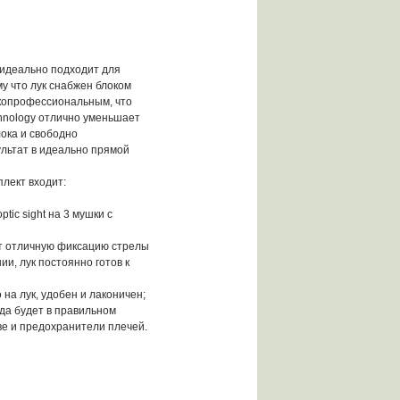
 идеально подходит для
му что лук снабжен блоком
окопрофессиональным, что
echnology отлично уменьшает
лока и свободно
льтат в идеально прямой
плект входит:
tic sight на 3 мушки с
ает отличную фиксацию стрелы
и, лук постоянно готов к
на лук, удобен и лаконичен;
да будет в правильном
ве и предохранители плечей.