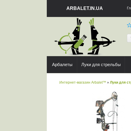
ARBALET.IN.UA
Гл
Арбалеты
Луки для стрельбы
Интернет-магазин Arbalet™
»
Луки для с