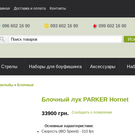
авная
Доставка и оплата
Контакты
096 602 16 90
093 602 16 90
099 602 16 90
Иск
Стрелы
Наборы для боуфишинга
Аксессуары
На
трельбы
»
Блочные
Блочный лук PARKER Hornet
33900
грн.
Сообщить о появлении
Основные характеристики:
Скорость (IBO Speed) - 310 fps