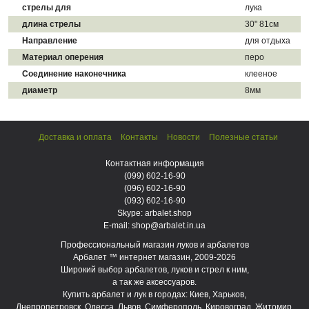
стрелы для
лука
длина стрелы
30" 81см
Направление
для отдыха
Материал оперения
перо
Cоединение наконечника
клееное
диаметр
8мм
Доставка и оплата
Контакты
Новости
Полезные статьи
Контактная информация
(099)
602-16-90
(096)
602-16-90
(093)
602-16-90
Skype: arbalet.shop
E-mail: shop@arbalet.in.ua
Профессиональный магазин луков и арбалетов
Арбалет ™ интернет магазин, 2009-2026
Широкий выбор арбалетов, луков и стрел к ним,
а так же аксессуаров.
Купить арбалет и лук в городах: Киев, Харьков,
Днепропетровск, Одесса, Львов, Симферополь, Кировоград, Житомир,