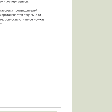
ок и экспериментов.
 массовых производителей
о протачивается отдельно от
ку, ровность и, главное ноу-хау
ть.