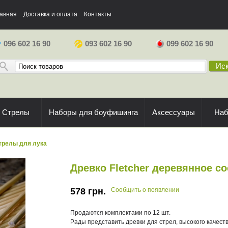
авная
Доставка и оплата
Контакты
096 602 16 90
093 602 16 90
099 602 16 90
Иск
Стрелы
Наборы для боуфишинга
Аксессуары
На
трелы для лука
Древко Fletcher деревянное сос
578
грн.
Сообщить о появлении
Продаются комплектами по 12 шт.
Рады представить древки для стрел, высокого качества