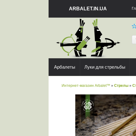
ARBALET.IN.UA
Гл
Арбалеты
Луки для стрельбы
Интернет-магазин Arbalet™
»
Стрелы
»
С