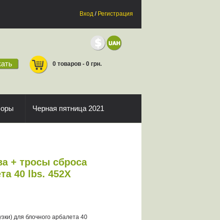
Вход
/
Регистрация
ать
0 товаров - 0 грн.
боры
Черная пятница 2021
ва + тросы сброса
а 40 lbs. 452X
узки) для блочного арбалета 40