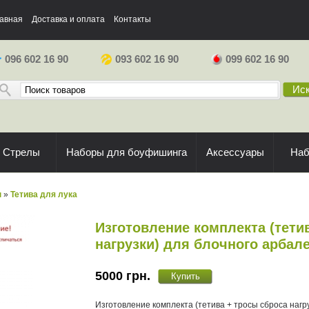
авная
Доставка и оплата
Контакты
096 602 16 90
093 602 16 90
099 602 16 90
Иск
Стрелы
Наборы для боуфишинга
Аксессуары
На
ы
»
Тетива для лука
Изготовление комплекта (тети
нагрузки) для блочного арбалет
5000
грн.
Изготовление комплекта (тетива + тросы сброса нагр