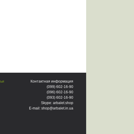
тьи
Контактная информация
(099)
602-16-90
(096)
602-16-90
(093)
602-16-90
Skype: arbalet.shop
E-mail: shop@arbalet.in.ua