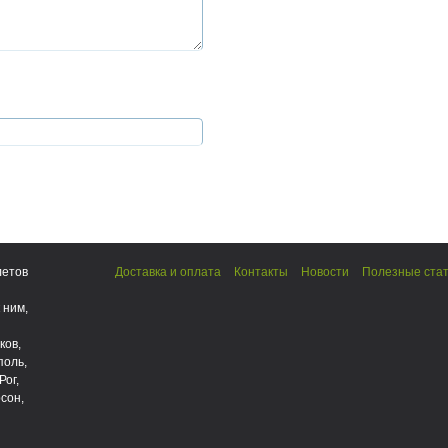
летов
Доставка и оплата
Контакты
Новости
Полезные ста
 ним,
ков,
поль,
Рог,
сон,