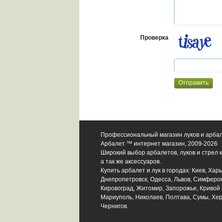
Проверка
Профессиональный магазин луков и арба
Арбалет ™ интернет магазин, 2009-2026
Широкий выбор арбалетов, луков и стрел к
а так же аксессуаров.
Купить арбалет и лук в городах: Киев, Харь
Днепропетровск, Одесса, Львов, Симферо
Кировоград, Житомир, Запорожье, Кривой 
Мариуполь, Николаев, Полтава, Сумы, Хер
Чернигов.