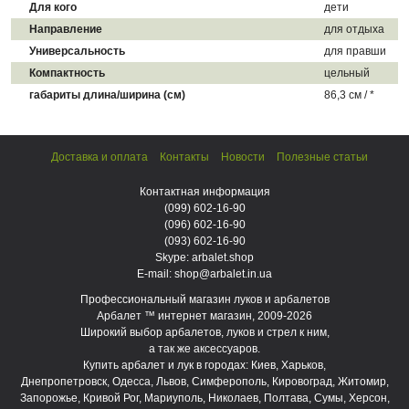
Для кого
дети
Направление
для отдыха
Универсальность
для правши
Компактность
цельный
габариты длина/ширина (см)
86,3 см / *
Доставка и оплата
Контакты
Новости
Полезные статьи
Контактная информация
(099)
602-16-90
(096)
602-16-90
(093)
602-16-90
Skype: arbalet.shop
E-mail: shop@arbalet.in.ua
Профессиональный магазин луков и арбалетов
Арбалет ™ интернет магазин, 2009-2026
Широкий выбор арбалетов, луков и стрел к ним,
а так же аксессуаров.
Купить арбалет и лук в городах: Киев, Харьков,
Днепропетровск, Одесса, Львов, Симферополь, Кировоград, Житомир,
Запорожье, Кривой Рог, Мариуполь, Николаев, Полтава, Сумы, Херсон,