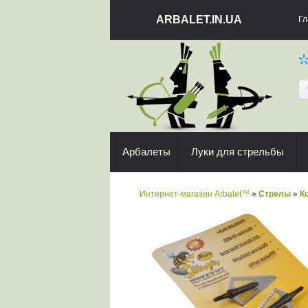
ARBALET.IN.UA
Гл
Арбалеты
Луки для стрельбы
Интернет-магазин Arbalet™
»
Стрелы
»
К