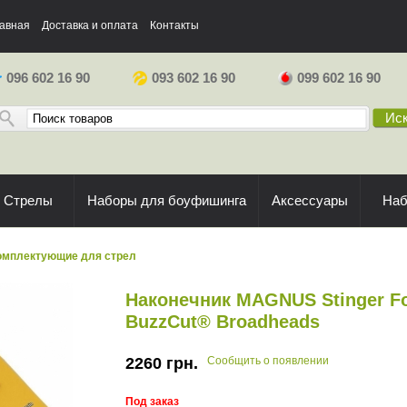
авная
Доставка и оплата
Контакты
096 602 16 90
093 602 16 90
099 602 16 90
Иск
Стрелы
Наборы для боуфишинга
Аксессуары
На
омплектующие для стрел
Наконечник MAGNUS Stinger Fo
BuzzCut® Broadheads
2260
грн.
Сообщить о появлении
Под заказ