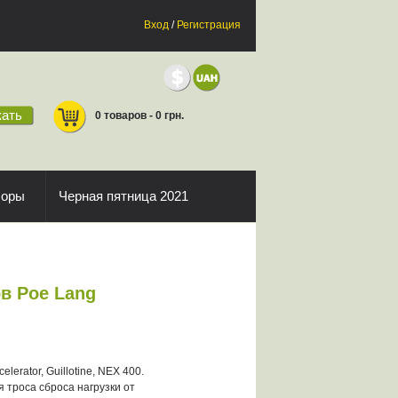
Вход
/
Регистрация
ать
0 товаров - 0 грн.
боры
Черная пятница 2021
в Poe Lang
erator, Guillotine, NEX 400.
троса сброса нагрузки от