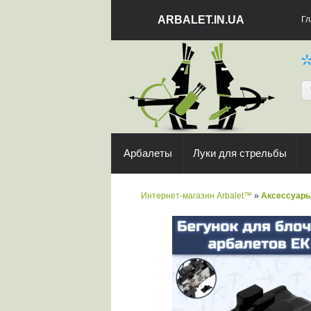
ARBALET.IN.UA
Гл
Арбалеты
Луки для стрельбы
Интернет-магазин Arbalet™
»
Аксессуар