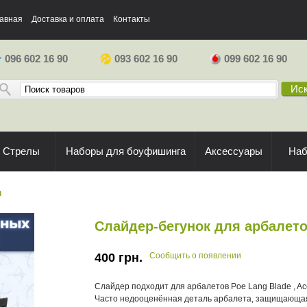
авная
Доставка и оплата
Контакты
096 602 16 90
093 602 16 90
099 602 16 90
Иск
Стрелы
Наборы для боуфишинга
Аксессуары
На
ы
Слайдер-бегунок для арбалето
400
грн.
Сообщить о появлении
Слайдер подходит для арбалетов Poe Lang Blade , Accel
Часто недооценённая деталь арбалета, защищающая 