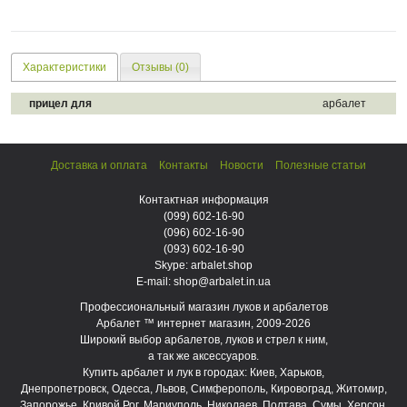
Характеристики
Отзывы (0)
прицел для
арбалет
Доставка и оплата
Контакты
Новости
Полезные статьи
Контактная информация
(099)
602-16-90
(096)
602-16-90
(093)
602-16-90
Skype: arbalet.shop
E-mail: shop@arbalet.in.ua
Профессиональный магазин луков и арбалетов
Арбалет ™ интернет магазин, 2009-2026
Широкий выбор арбалетов, луков и стрел к ним,
а так же аксессуаров.
Купить арбалет и лук в городах: Киев, Харьков,
Днепропетровск, Одесса, Львов, Симферополь, Кировоград, Житомир,
Запорожье, Кривой Рог, Мариуполь, Николаев, Полтава, Сумы, Херсон,