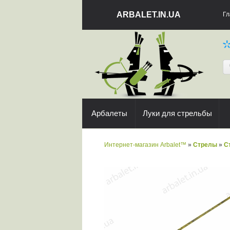
ARBALET.IN.UA
Гл
Арбалеты
Луки для стрельбы
Интернет-магазин Arbalet™
»
Стрелы
»
С