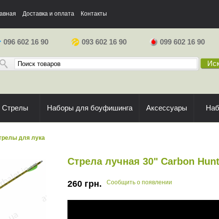
авная
Доставка и оплата
Контакты
096 602 16 90
093 602 16 90
099 602 16 90
Иск
Стрелы
Наборы для боуфишинга
Аксессуары
На
трелы для лука
Стрела лучная 30" Carbon Hun
260
грн.
Сообщить о появлении