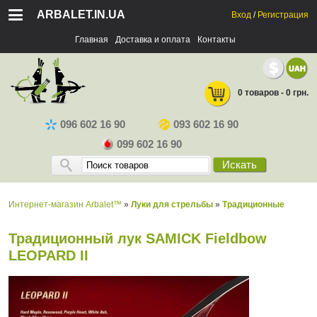
ARBALET.IN.UA
Вход
/
Регистрация
Главная
Доставка и оплата
Контакты
0 товаров - 0 грн.
096 602 16 90
093 602 16 90
099 602 16 90
Искать
Интернет-магазин Arbalet™
»
Луки для стрельбы
»
Традиционные
Традиционный лук SAMICK Fieldbow
LEOPARD II