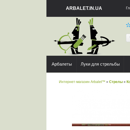
ARBALET.IN.UA
Гл
Арбалеты
Луки для стрельбы
Интернет-магазин Arbalet™
»
Стрелы
»
К