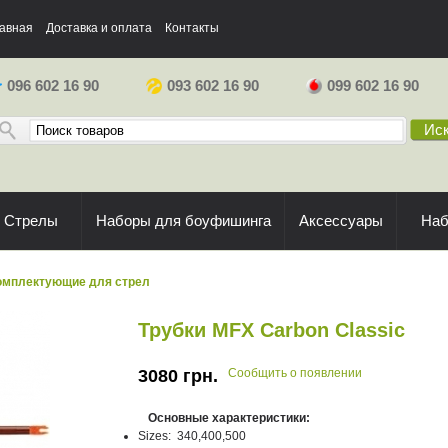
авная
Доставка и оплата
Контакты
096 602 16 90
093 602 16 90
099 602 16 90
Иск
Стрелы
Наборы для боуфишинга
Аксессуары
На
омплектующие для стрел
Трубки MFX Carbon Classic
3080
грн.
Сообщить о появлении
Основные характеристики:
Sizes: 340,400,500