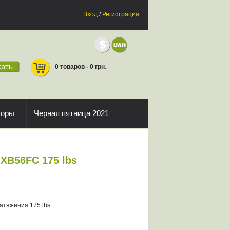
Вход
/
Регистрация
ать
0 товаров - 0 грн.
боры
Черная пятница 2021
-XB56FC 175 lbs
атяжения 175 lbs.