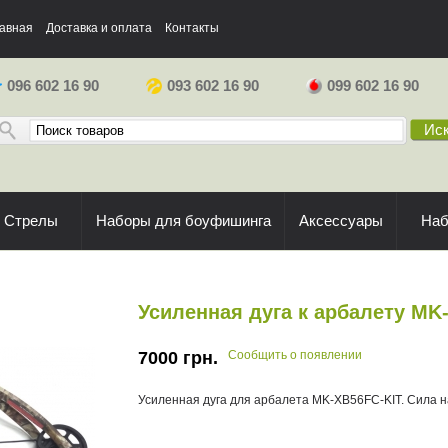
авная
Доставка и оплата
Контакты
096 602 16 90
093 602 16 90
099 602 16 90
Иск
Стрелы
Наборы для боуфишинга
Аксессуары
На
Усиленная дуга к арбалету MK
7000
грн.
Сообщить о появлении
Усиленная дуга для арбалета MK-XB56FC-KIT. Сила н