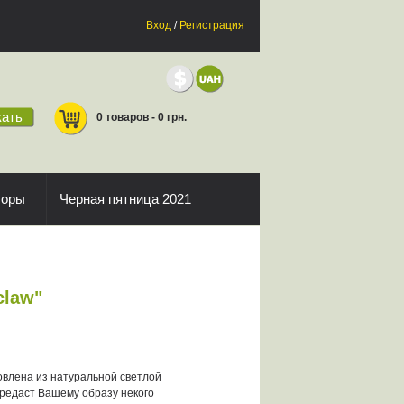
Вход
/
Регистрация
ать
0 товаров - 0 грн.
боры
Черная пятница 2021
claw"
овлена из натуральной светлой
предаст Вашему образу некого