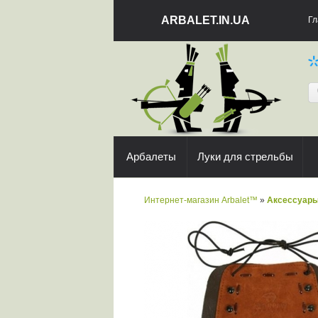
ARBALET.IN.UA
Гл
Арбалеты
Луки для стрельбы
Интернет-магазин Arbalet™
»
Аксессуар