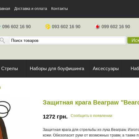
авная
Доставка и оплата
Контакты
096 602 16 90
093 602 16 90
099 602 16 90
Иск
Стрелы
Наборы для боуфишинга
Аксессуары
На
ы
Защитная крага Bearpaw "Bear
1272
грн.
Сообщить о появлении
Защитная крага для стрельбы из лука Bearpaw. Изгот
кожи. Обезопасит руки от возможных травм, а также 