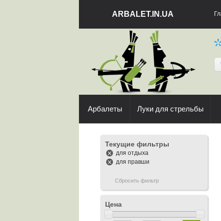
ARBALET.IN.UA
Гл
Арбалеты
Луки для стрельбы
Текущие фильтры
для отдыха
для правши
Сбросить фильтр
Цена