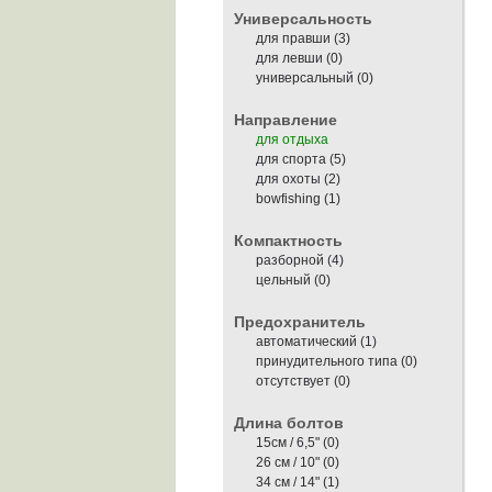
Универсальность
для правши
(3)
для левши (0)
универсальный (0)
Направление
для отдыха
для спорта
(5)
для охоты
(2)
bowfishing
(1)
Компактность
разборной
(4)
цельный (0)
Предохранитель
автоматический
(1)
принудительного типа (0)
отсутствует (0)
Длина болтов
15см / 6,5" (0)
26 см / 10" (0)
34 см / 14"
(1)