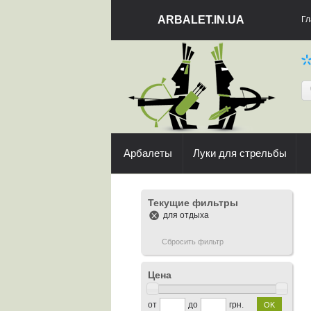
ARBALET.IN.UA
Гл
Арбалеты
Луки для стрельбы
Текущие фильтры
для отдыха
Сбросить фильтр
Цена
от
до
грн.
OK