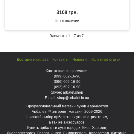
3108 грн.
Нет в наличии
Элементы 1—7 из 7.
Доставка и оплата
Контакты
Новости
Полезные статьи
Контактная информация
(099)
602-16-90
(096)
602-16-90
(093)
602-16-90
Skype: arbalet.shop
E-mail: shop@arbalet.in.ua
Профессиональный магазин луков и арбалетов
Арбалет ™ интернет магазин, 2009-2026
Широкий выбор арбалетов, луков и стрел к ним,
а так же аксессуаров.
Купить арбалет и лук в городах: Киев, Харьков,
Днепропетровск, Одесса, Львов, Симферополь, Кировоград, Житомир,