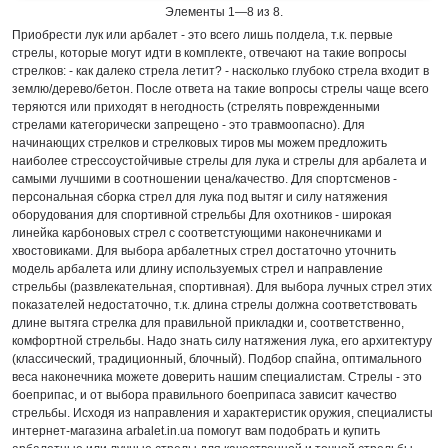
Элементы 1—8 из 8.
Приобрести лук или арбалет - это всего лишь полдела, т.к. первые
стрелы, которые могут идти в комплекте, отвечают на такие вопросы
стрелков: - как далеко стрела летит? - насколько глубоко стрела входит в
землю/дерево/бетон. После ответа на такие вопросы стрелы чаще всего
теряются или приходят в негодность (стрелять поврежденными
стрелами категорически запрещено - это травмоопасно). Для
начинающих стрелков и стрелковых тиров мы можем предложить
наиболее стрессоустойчивые стрелы для лука и стрелы для арбалета и
самыми лучшими в соотношении цена/качество. Для спортсменов -
персональная сборка стрел для лука под вытяг и силу натяжения
оборудования для спортивной стрельбы Для охотников - широкая
линейка карбоновых стрел с соответстующими наконечниками и
хвостовиками. Для выбора арбалетных стрел достаточно уточнить
модель арбалета или длину используемых стрел и направление
стрельбы (развлекательная, спортивная). Для выбора лучных стрел этих
показателей недостаточно, т.к. длина стрелы должна соответствовать
длине вытяга стрелка для правильной прикладки и, соответственно,
комфортной стрельбы. Надо знать силу натяжения лука, его архитектуру
(классический, традиционный, блочный). Подбор спайна, оптимального
веса наконечника можете доверить нашим специалистам. Стрелы - это
боеприпас, и от выбора правильного боеприпаса зависит качество
стрельбы. Исходя из направления и характеристик оружия, специалисты
интернет-магазина arbalet.in.ua помогут вам подобрать и купить