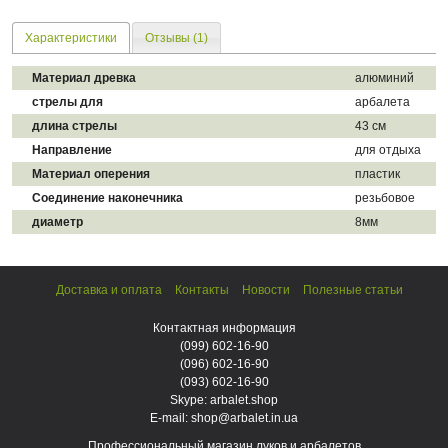
Характеристики
Отзывы (1)
Материал древка
алюминий
стрелы для
арбалета
длина стрелы
43 см
Направление
для отдыха
Материал оперения
пластик
Cоединение наконечника
резьбовое
диаметр
8мм
Доставка и оплата
Контакты
Новости
Полезные статьи
Контактная информация
(099)
602-16-90
(096)
602-16-90
(093)
602-16-90
Skype: arbalet.shop
E-mail: shop@arbalet.in.ua
Профессиональный магазин луков и арбалетов