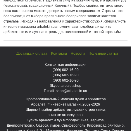
комфортной стрельбы. Надо знать силу натяжения лука, его архитектуру
(классический, традиционный, блочный). Подбор спайна, оптимального
веса наконечника можете доверить нашим специалистам. Стрелы - это
боеприпас, и от выбора правильного боеприпаса зависит качество
стрельбы. Исходя из направления и характеристик оружия, специалисты
интернет-магазина arbalet.in.ua помогут вам подобрать и купить
арбалетные или лучные стрелы для качественной и точной стрельбы.
Доставка и оплата
Контакты
Новости
Полезные статьи
Контактная информация
(099)
602-16-90
(096)
602-16-90
(093)
602-16-90
Skype: arbalet.shop
E-mail: shop@arbalet.in.ua
Профессиональный магазин луков и арбалетов
Арбалет ™ интернет магазин, 2009-2026
Широкий выбор арбалетов, луков и стрел к ним,
а так же аксессуаров.
Купить арбалет и лук в городах: Киев, Харьков,
Днепропетровск, Одесса, Львов, Симферополь, Кировоград, Житомир,
Запорожье, Кривой Рог, Мариуполь, Николаев, Полтава, Сумы, Херсон,