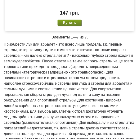
147 грн.
Элементы 1—7 из 7.
Приобрести лук или арбалет - это всего лишь полдела, т.к. первые
стрелы, которые могут идти в комплекте, отвечают на такие вопросы
стрелков: - как далеко стрела летит? - насколько глубоко стрела входит в
землю/дерево/бетон. После ответа на такие вопросы стрелы чаще всего
теряются или приходят в негодность (стрелять поврежденными
стрелами категорически запрещено - это травмоопасно). Для
начинающих стрелков и стрелковых тиров мы можем предложить
наиболее стрессоустойчивые стрелы для лука и стрелы для арбалета и
самыми лучшими в соотношении цена/качество. Для спортсменов -
персональная сборка стрел для лука под вытяг и силу натяжения
оборудования для спортивной стрельбы Для охотников - широкая
линейка карбоновых стрел с соответстующими наконечниками и
хвостовиками. Для выбора арбалетных стрел достаточно уточнить
модель арбалета или длину используемых стрел и направление
стрельбы (развлекательная, спортивная). Для выбора лучных стрел этих
показателей недостаточно, т.к. длина стрелы должна соответствовать
длине вытяга стрелка для правильной прикладки и, соответственно,