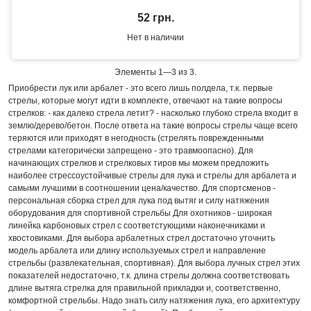
52 грн.
Нет в наличии
Элементы 1—3 из 3.
Приобрести лук или арбалет - это всего лишь полдела, т.к. первые
стрелы, которые могут идти в комплекте, отвечают на такие вопросы
стрелков: - как далеко стрела летит? - насколько глубоко стрела входит в
землю/дерево/бетон. После ответа на такие вопросы стрелы чаще всего
теряются или приходят в негодность (стрелять поврежденными
стрелами категорически запрещено - это травмоопасно). Для
начинающих стрелков и стрелковых тиров мы можем предложить
наиболее стрессоустойчивые стрелы для лука и стрелы для арбалета и
самыми лучшими в соотношении цена/качество. Для спортсменов -
персональная сборка стрел для лука под вытяг и силу натяжения
оборудования для спортивной стрельбы Для охотников - широкая
линейка карбоновых стрел с соответстующими наконечниками и
хвостовиками. Для выбора арбалетных стрел достаточно уточнить
модель арбалета или длину используемых стрел и направление
стрельбы (развлекательная, спортивная). Для выбора лучных стрел этих
показателей недостаточно, т.к. длина стрелы должна соответствовать
длине вытяга стрелка для правильной прикладки и, соответственно,
комфортной стрельбы. Надо знать силу натяжения лука, его архитектуру