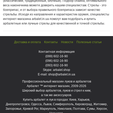
(классический, традиционный, блочный). Подбор спайна, оптимального
веса наконечника можете доверить нашим специалистам. Стрелы - это
боеприпас, и от выбора правильного боеприпаса зависит качество
стрельбы. Исходя из направления и характеристик оружия, специалисты
интернет-магазина arbalet.in.ua помогут вам подобрать и купить
арбалетные или лучные стрелы для качественной и точной стрельбы.
Доставка и оплата
Контакты
Новости
Полезные статьи
Контактная информация
(099)
602-16-90
(096)
602-16-90
(093)
602-16-90
Skype: arbalet.shop
E-mail: shop@arbalet.in.ua
Профессиональный магазин луков и арбалетов
Арбалет ™ интернет магазин, 2009-2026
Широкий выбор арбалетов, луков и стрел к ним,
а так же аксессуаров.
Купить арбалет и лук в городах: Киев, Харьков,
Днепропетровск, Одесса, Львов, Симферополь, Кировоград, Житомир,
Запорожье, Кривой Рог, Мариуполь, Николаев, Полтава, Сумы, Херсон,