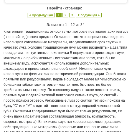
Перейти к странице:
< Предыдущая
1
2
3
Следующая >
Элементы 1—12 из 34.
К категории традиционных относят луки, которые повторяют архитектуру
(внешний вид) своих предков. Отличие в том, что современные изделия
используют современные материалы, что увеличивает срок службы и
качество лука. Условно традиционные луки можно разделить на два типа
по задачам: - интуитивные - охотничьи В первую категорию входят луки,
максимально приближенные к историческим аналогам, хотя бы по
внешнему виду. Исключается использование дополнительных
аксессуаров и прицельных приспособлений. Именно такие луки
используют на фестивалях по исторической реконструкции. Они бывают
прямыми или рекурсивными, первые обладают более мягким спуском но
большими габаритами, вторые - компактнее, быстрее, но более
требовательны к стрелку. По внешнему виду их также легко отличить,
прямые луки с одетой тетивой повторяют сегмент круга, со снятой -
просто прямой отрезок. Рекурсивные луки со снятой тетивой похожи на
букву "С" или "М", с одетой - повторяют контур верхней человеческой
губы. Охотничьи традиционные луки бывают только рекурсивными, т.к.
очень важна практическая составляющая (легкость, компактность,
скорость выстрела). В них используются хорошо зарекомендовавшие
себя традиционные материалы (ясеневые или кленовые ламели за