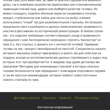
основу лука, рога животных, вставки из красного дерева или мореного
дуба), так и новейшие разработки (карбоновая или стекловолоконная
ламинация плечей лука, дакрон или fastflight в качестве тетивы). Их
можно оснащать, подобно блочным лукам (устанавливать полочку,
прицел, стабилизатор или набор для охоты на рыбу), а можно
использовать "голый" лук для развлекательной стрельбы. Но большое
прицельное окно и разборность данных луков исключает возможность
участия в фестивалях по исторической реконструкции. В любом случае
лук - это изделие требующее соответствующего ухода и правильного
обращения с ним. Категорически запрещено стрелять "вхолостую" из
лука (т.е. без стрелы), и хранить его с натянутой тетивой. Одевание
тетивы на лук - процесс своеобразный но простой. Специалисты нашего
интернет-магазина помогут вам выбрать и купить лук для себя или на
подарок, исходя из антопометрических данных стреляющего и задач, под
которые этот лук приобретается. К каждому луку (даже детскому) мы
прилагаем "Методику для начинающих стрелков" в которых описана
техника безопасности при обращении с этим видом спортивного оружия,
а так же простые рекомендации, которые помогут самостоятельно
освоить стрельбу из лука.
Доставка и оплата
Контакты
Новости
Полезные статьи
Контактная информация