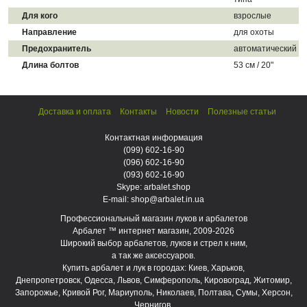
Для кого
взрослые
Направление
для охоты
Предохранитель
автоматический
Длина болтов
53 см / 20"
Доставка и оплата
Контакты
Новости
Полезные статьи
Контактная информация
(099)
602-16-90
(096)
602-16-90
(093)
602-16-90
Skype: arbalet.shop
E-mail: shop@arbalet.in.ua
Профессиональный магазин луков и арбалетов
Арбалет ™ интернет магазин, 2009-2026
Широкий выбор арбалетов, луков и стрел к ним,
а так же аксессуаров.
Купить арбалет и лук в городах: Киев, Харьков,
Днепропетровск, Одесса, Львов, Симферополь, Кировоград, Житомир,
Запорожье, Кривой Рог, Мариуполь, Николаев, Полтава, Сумы, Херсон,
Чернигов.