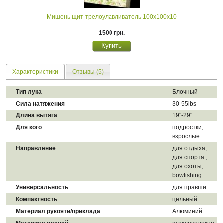
Мишень щит-трелоулавливатель 100х100х10
1500 грн.
Характеристики
Отзывы (5)
Тип лука
Блочный
Сила натяжения
30-55lbs
Длина вытяга
19"-29"
Для кого
подростки,
взрослые
Направление
для отдыха,
для спорта ,
для охоты,
bowfishing
Универсальность
для правши
Компактность
цельный
Материал рукояти/приклада
Алюминий