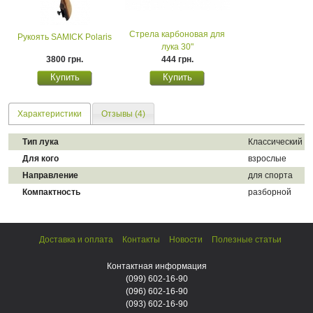
Стрела карбоновая для
Рукоять SAMICK Polaris
лука 30"
3800 грн.
444 грн.
Характеристики
Отзывы (4)
Тип лука
Классический
Для кого
взрослые
Направление
для спорта
Компактность
разборной
Доставка и оплата
Контакты
Новости
Полезные статьи
Контактная информация
(099)
602-16-90
(096)
602-16-90
(093)
602-16-90