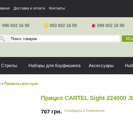
авная
Доставка и оплата
Контакты
096 602 16 90
093 602 16 90
099 602 16 90
Иск
Стрелы
Наборы для боуфишинга
Аксессуары
На
ы
»
Прицелы для лука
Прицел CARTEL Sight 224000 
707
грн.
Сообщить о появлении