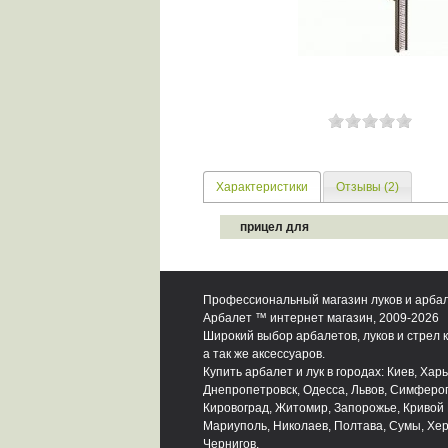
Характеристики
Отзывы (2)
прицел для
Профессиональный магазин луков и арба
Арбалет ™ интернет магазин, 2009-2026
Широкий выбор арбалетов, луков и стрел к
а так же аксессуаров.
Купить арбалет и лук в городах: Киев, Харь
Днепропетровск, Одесса, Львов, Симферо
Кировоград, Житомир, Запорожье, Кривой 
Мариуполь, Николаев, Полтава, Сумы, Хер
Чернигов.