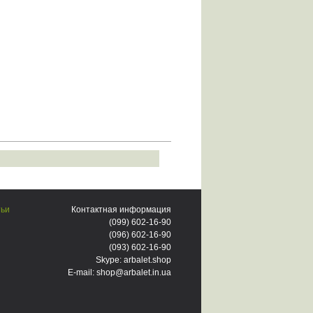
тьи
Контактная информация
(099)
602-16-90
(096)
602-16-90
(093)
602-16-90
Skype: arbalet.shop
E-mail: shop@arbalet.in.ua