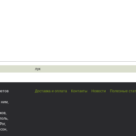
лук
летов
Доставка и оплата
Контакты
Новости
Полезные ста
 ним,
ков,
поль,
Рог,
сон,