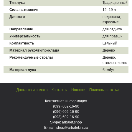
Тип лука
Традиционный
Сила натяжения
12 -19 кг
Для кого
подростки,
взрослые
Направление
для отдыха
Универсальность
для правши
Компактность
цельный
Материал рукояти/приклада
Дерево
Рекомендуемые стрелы
Дерево,
стекловолокно
Материал лука
бамбук
Доставка и оплата
Контакты
Новости
Полезные статьи
Контактная информация
(099)
602-16-90
(096)
602-16-90
(093)
602-16-90
Skype: arbalet.shop
E-mail: shop@arbalet.in.ua