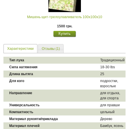
Мишень щит-трелоулавливатель 100х100х10
1500 грн.
Характеристики
Отзывы (1)
Тип лука
Традиционный
Сила натяжения
18-30 lbs
Длина вытяга
25
Для кого
подростки,
взрослые
Направление
для отдыха,
для спорта
Универсальность
для правши
Компактность
цельный
Материал рукояти/приклада
Дерево
Материал плечей
Бамбук, ясень