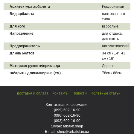
Архитектура арбалета
Рекурсивный
Вид арбалета
винтовочного
типа
Для кого
взрослые
Направление
для отдыха,
для охоты
Предохранитель
автоматический
Длина болтов
34 см / 14", 43
см / 16"
Материал рукояти/приклада
Дерево
габариты длина/ширина (см)
78см / 68см
Доставка и оплата
Контакты
Новости
Полезные статьи
Контактная информация
(099)
602-16-90
(096)
602-16-90
(093)
602-16-90
Skype: arbalet.shop
E-mail: shop@arbalet.in.ua